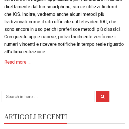
direttamente dal tuo smartphone, sia se utilizzi Android
che iOS. Inoltre, vedremo anche alcuni metodi più
tradizionali, come il sito ufficiale e il televideo RAI, che
sono ancora in uso per chi preferisce metodi più classici.
Con queste app e risorse, potrai facilmente verificare i
numeri vincenti e ricevere notifiche in tempo reale riguardo
all’ultima estrazione.
about
Read more
…
Come
Verificare
l’Ultima
Estrazione
Search
del
Search
for:
Lotto:
Guida
ARTICOLI RECENTI
Completa