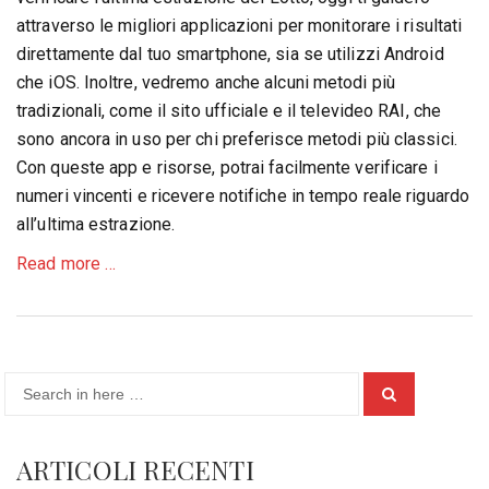
attraverso le migliori applicazioni per monitorare i risultati
direttamente dal tuo smartphone, sia se utilizzi Android
che iOS. Inoltre, vedremo anche alcuni metodi più
tradizionali, come il sito ufficiale e il televideo RAI, che
sono ancora in uso per chi preferisce metodi più classici.
Con queste app e risorse, potrai facilmente verificare i
numeri vincenti e ricevere notifiche in tempo reale riguardo
all’ultima estrazione.
about
Read more
…
Come
Verificare
l’Ultima
Estrazione
Search
del
Search
for:
Lotto:
Guida
ARTICOLI RECENTI