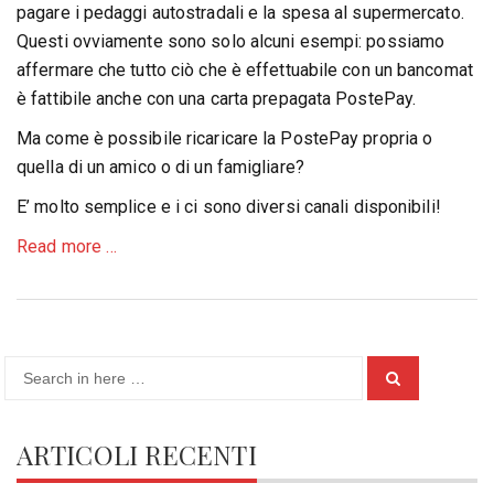
pagare i pedaggi autostradali e la spesa al supermercato.
Questi ovviamente sono solo alcuni esempi: possiamo
affermare che tutto ciò che è effettuabile con un bancomat
è fattibile anche con una carta prepagata PostePay.
Ma come è possibile ricaricare la PostePay propria o
quella di un amico o di un famigliare?
E’ molto semplice e i ci sono diversi canali disponibili!
about
Read more
…
Come
fare
a:
Ricaricare
Search
la
Search
for:
Postepay
ARTICOLI RECENTI