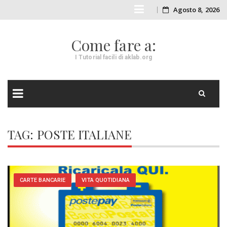
Skip
Agosto 8, 2026
to
Come fare a:
content
I Tutorial facili di aklab.org
Skip
to
TAG:
POSTE ITALIANE
content
CARTE BANCARIE
VITA QUOTIDIANA