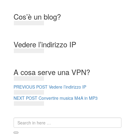
Cos’è un blog?
Vedere l’indirizzo IP
A cosa serve una VPN?
Navigazione
Previous
PREVIOUS POST
Vedere l’indirizzo IP
post:
articoli
Next
NEXT POST
Convertire musica M4A in MP3
post:
Search
for: