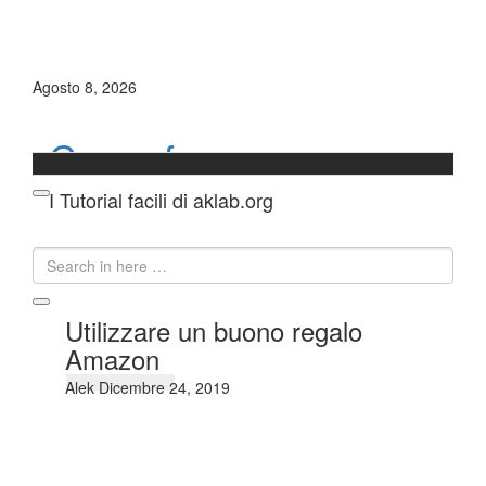
Skip
to
content
Agosto 8, 2026
Come fare a:
Skip
I Tutorial facili di aklab.org
to
content
Search
for:
Search
Utilizzare un buono regalo
Amazon
Alek
Dicembre 24, 2019